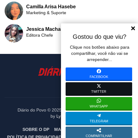
Camilla Arisa Hasebe
Marketing & Suporte
Jessica Machado
Editora Chefe
Gostou do que viu?
Clique nos botões abaixo para
compartilhar, você não vai se
arrepender...
FACEBOOK
TWITTER
WHATSAPP
Diário do Povo © 2025. Todos os diretos reservados.
by
Lybni Soluctions
TELEGRAM
SOBRE O DP
MARCÃO DO POVO
EQUIPE
COMPARTILHAR
POLÍTICA DE PRIVACIDADE
TERMOS DE USO
CONTATO