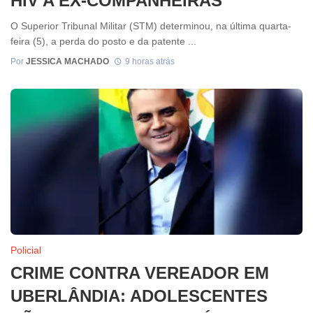
HIV A EX-COMPANHEIRAS
O Superior Tribunal Militar (STM) determinou, na última quarta-
feira (5), a perda do posto e da patente ...
Por
JESSICA MACHADO
9 horas atrás
Policial
CRIME CONTRA VEREADOR EM
UBERLÂNDIA: ADOLESCENTES