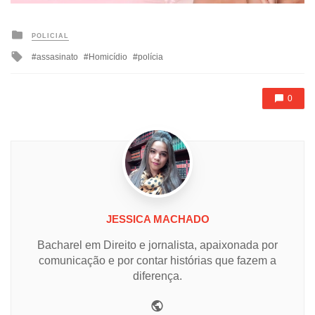
Posted
POLICIAL
in
Tagged
assasinato
Homicídio
polícia
with
0
JESSICA MACHADO
Bacharel em Direito e jornalista, apaixonada por
comunicação e por contar histórias que fazem a
diferença.
Website