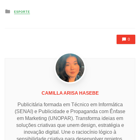
Posted
ESPORTE
in
0
CAMILLA ARISA HASEBE
Publicitária formada em Técnico em Informática
(SENAI) e Publicidade e Propaganda com Ênfase
em Marketing (UNOPAR). Transforma ideias em
soluções criativas que unem design, estratégia e
inovação digital. Une o raciocínio lógico à
sensibilidade criativa para desenvolver projetos.