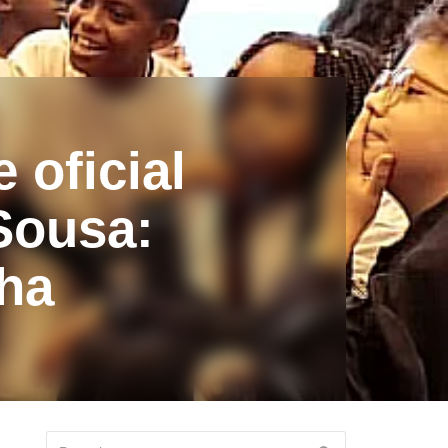
 oficial
Sousa:
nha