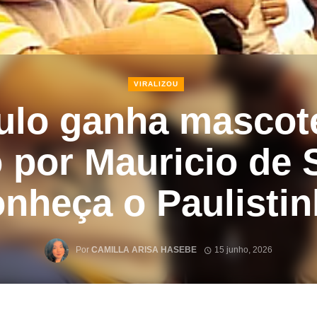
VIRALIZOU
lo ganha mascote
o por Mauricio de 
nheça o Paulisti
Por
CAMILLA ARISA HASEBE
15 junho, 2026