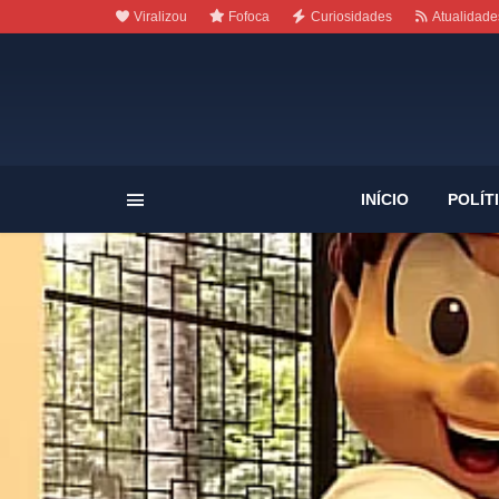
Viralizou
Fofoca
Curiosidades
Atualidade
INÍCIO
POLÍT