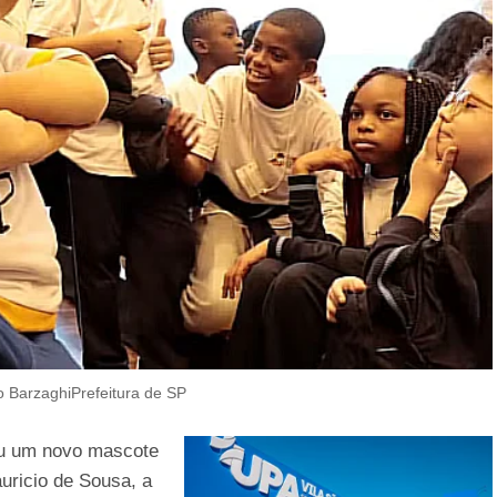
o BarzaghiPrefeitura de SP
u um novo mascote
auricio de Sousa, a