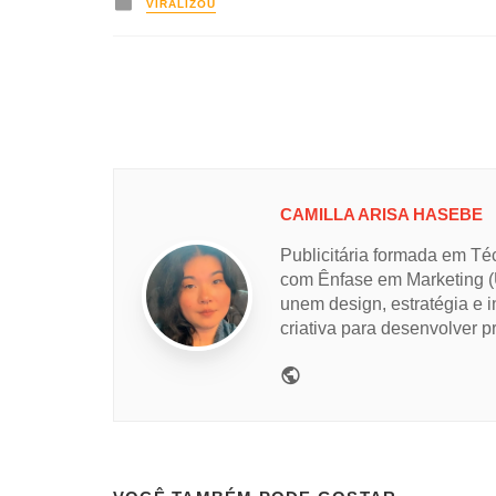
Posted
VIRALIZOU
in
CAMILLA ARISA HASEBE
Publicitária formada em Té
com Ênfase em Marketing (
unem design, estratégia e i
criativa para desenvolver pr
Website