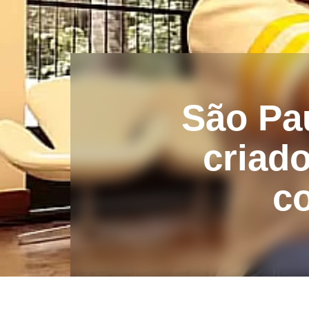
São Pau
criad
co