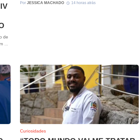
Por
JESSICA MACHADO
14 horas atrás
IV
O
o de
 ...
Curiosidades