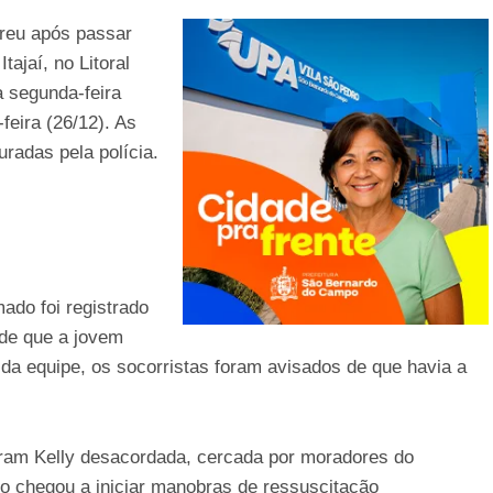
rreu após passar
ajaí, no Litoral
 segunda-feira
feira (26/12). As
radas pela polícia.
do foi registrado
 de que a jovem
 da equipe, os socorristas foram avisados de que havia a
ram Kelly desacordada, cercada por moradores do
o chegou a iniciar manobras de ressuscitação