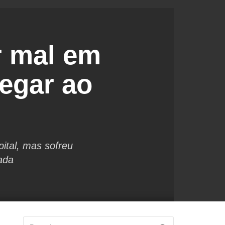
r mal em
egar ao
pital, mas sofreu
gada