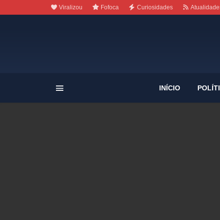
Viralizou
Fofoca
Curiosidades
Atualidade
INÍCIO
POLÍT