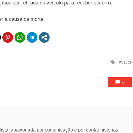
cisou ser retirada do veículo para receber socorro.
er a causa da morte.
Tagged
Saúde
with
0
lista, apaixonada por comunicação e por contar histórias