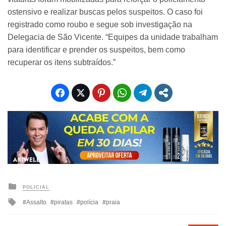
ostensivo e realizar buscas pelos suspeitos. O caso foi
registrado como roubo e segue sob investigação na
Delegacia de São Vicente. “Equipes da unidade trabalham
para identificar e prender os suspeitos, bem como
recuperar os itens subtraídos.”
Posted
POLICIAL
in
Tagged
Assalto
piratas
polícia
praia
with