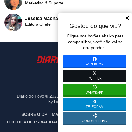
Marketing & Suporte
Jessica Machado
Editora Chefe
Gostou do que viu?
Clique nos botões abaixo para
compartilhar, você não vai se
arrepender...
FACEBOOK
TWITTER
WHATSAPP
Diário do Povo © 2025. Todos os diretos reservados.
by
Lybni Soluctions
TELEGRAM
SOBRE O DP
MARCÃO DO POVO
EQUIPE
COMPARTILHAR
POLÍTICA DE PRIVACIDADE
TERMOS DE USO
CONTATO