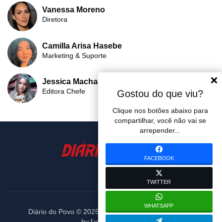
Vanessa Moreno
Diretora
Camilla Arisa Hasebe
Marketing & Suporte
Jessica Machado
Editora Chefe
Gostou do que viu?
Clique nos botões abaixo para
compartilhar, você não vai se
arrepender...
FACEBOOK
TWITTER
WHATSAPP
Diário do Povo © 2025. Todos os diretos reservados.
by
Lybni Soluctions