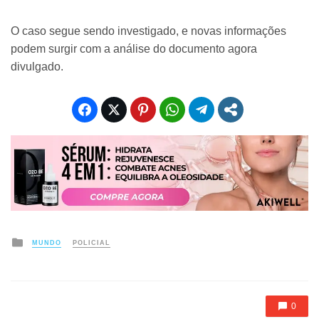
O caso segue sendo investigado, e novas informações
podem surgir com a análise do documento agora
divulgado.
Posted
MUNDO
POLICIAL
in
0