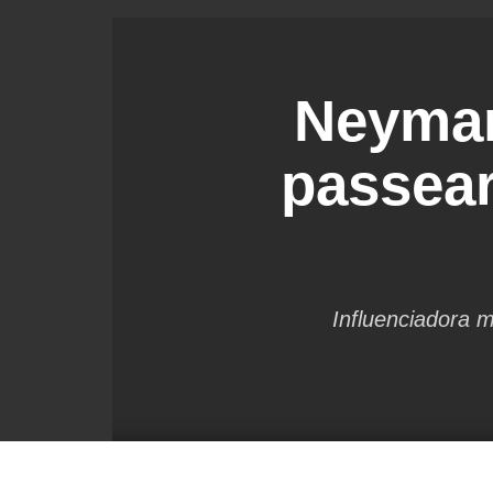
Neymar
passea
Influenciadora 