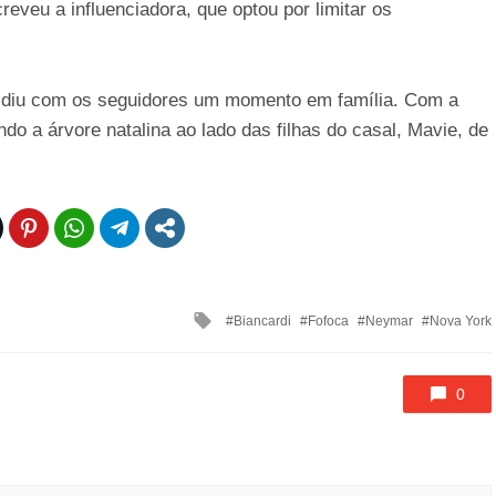
eveu a influenciadora, que optou por limitar os
vidiu com os seguidores um momento em família. Com a
o a árvore natalina ao lado das filhas do casal, Mavie, de
Tagged
Biancardi
Fofoca
Neymar
Nova York
with
0