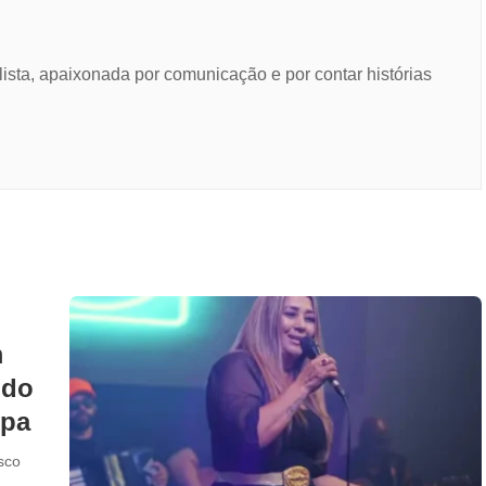
lista, apaixonada por comunicação e por contar histórias
m
ndo
opa
sco