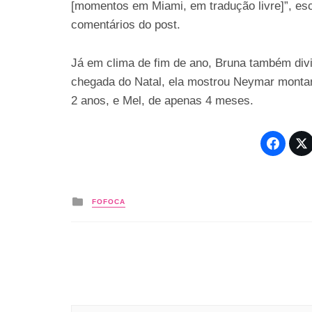
[momentos em Miami, em tradução livre]”, escr
comentários do post.
Já em clima de fim de ano, Bruna também di
chegada do Natal, ela mostrou Neymar montand
2 anos, e Mel, de apenas 4 meses.
Posted
FOFOCA
in