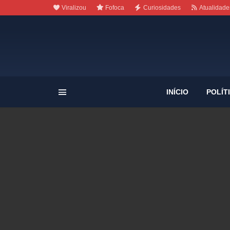
Viralizou
Fofoca
Curiosidades
Atualidade
INÍCIO
POLÍT