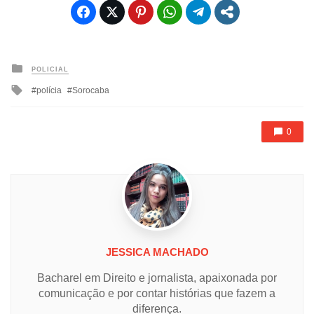
Posted
POLICIAL
in
Tagged
polícia
Sorocaba
with
0
JESSICA MACHADO
Bacharel em Direito e jornalista, apaixonada por
comunicação e por contar histórias que fazem a
diferença.