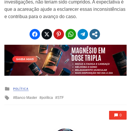
investigações, não teriam sido cumpridos. A expectativa é
que a acareação ajude a esclarecer essas inconsistências
e contribua para o avanço do caso.
Posted
POLÍTICA
in
Tagged
Banco Master
política
STF
with
0