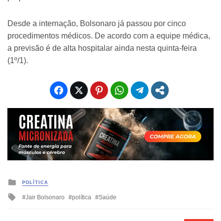
Desde a internação, Bolsonaro já passou por cinco
procedimentos médicos. De acordo com a equipe médica,
a previsão é de alta hospitalar ainda nesta quinta-feira
(1º/1).
Posted
POLÍTICA
in
Tagged
Jair Bolsonaro
política
Saúde
with