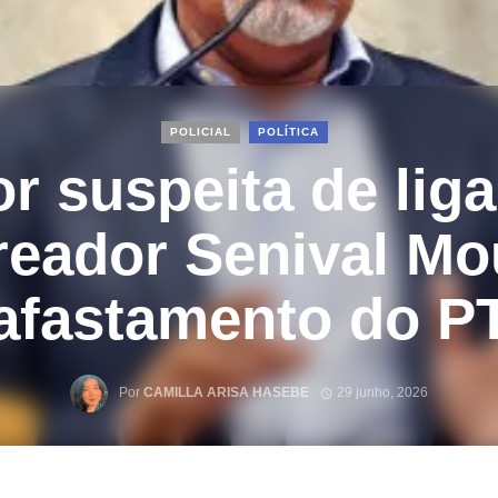
POLICIAL
POLÍTICA
or suspeita de lig
reador Senival Mo
afastamento do P
Por
CAMILLA ARISA HASEBE
29 junho, 2026