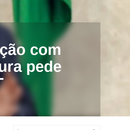
ação com
ura pede
T