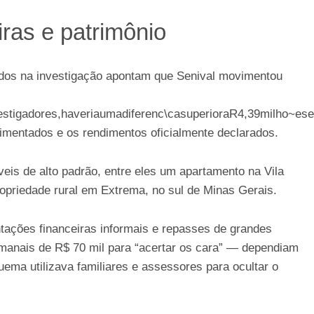
ras e patrimônio
nados na investigação apontam que Senival movimentou
stigadores,haveriaumadiferenc\casuperioraR
4
,
39
mi
l
h
o
~
ese
imentados e os rendimentos oficialmente declarados.
s de alto padrão, entre eles um apartamento na Vila
opriedade rural em Extrema, no sul de Minas Gerais.
ções financeiras informais e repasses de grandes
anais de R$ 70 mil para “acertar os cara” — dependiam
ema utilizava familiares e assessores para ocultar o