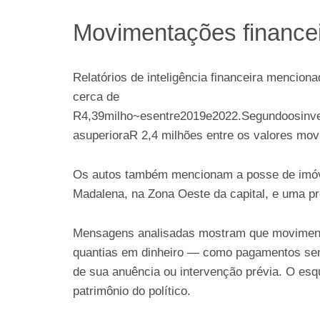
Movimentações financei
Relatórios de inteligência financeira mencio
cerca de
R
4,39milho~esentre2019e2022.Segundoosinve
a
s
u
p
er
i
or
a
R
2,4 milhões entre os valores mov
Os autos também mencionam a posse de imóvei
Madalena, na Zona Oeste da capital, e uma pr
Mensagens analisadas mostram que movimenta
quantias em dinheiro — como pagamentos sem
de sua anuência ou intervenção prévia. O esqu
patrimônio do político.