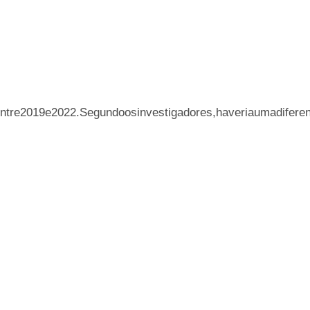
n
t
re
2019
e
2022.
S
e
gu
n
d
oos
in
v
es
t
i
g
a
d
ores
,
ha
v
er
ia
u
ma
d
i
f
ere