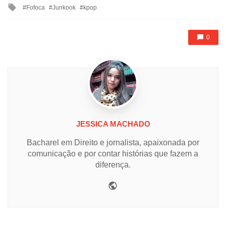
Tagged
Fofoca
Junkook
kpop
with
0
JESSICA MACHADO
Bacharel em Direito e jornalista, apaixonada por
comunicação e por contar histórias que fazem a
diferença.
Website