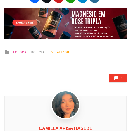
Posted
FOFOCA
POLICIAL
VIRALIZOU
in
0
CAMILLA ARISA HASEBE