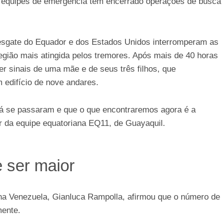
 equipes de emergência têm encerrado operações de busca
resgate do Equador e dos Estados Unidos interromperam as
gião mais atingida pelos tremores. Após mais de 40 horas
er sinais de uma mãe e de seus três filhos, que
edifício de nove andares.
já se passaram e que o que encontraremos agora é a
er da equipe equatoriana EQ11, de Guayaquil.
 ser maior
a Venezuela, Gianluca Rampolla, afirmou que o número de
mente.