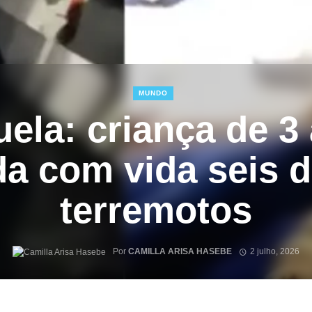
MUNDO
ela: criança de 3
da com vida seis d
terremotos
Por
CAMILLA ARISA HASEBE
2 julho, 2026