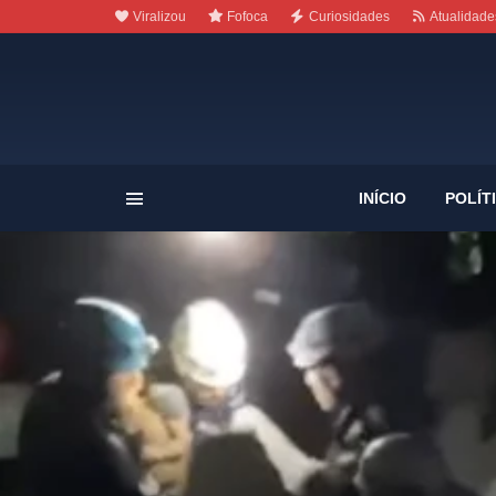
Viralizou
Fofoca
Curiosidades
Atualidade
INÍCIO
POLÍT