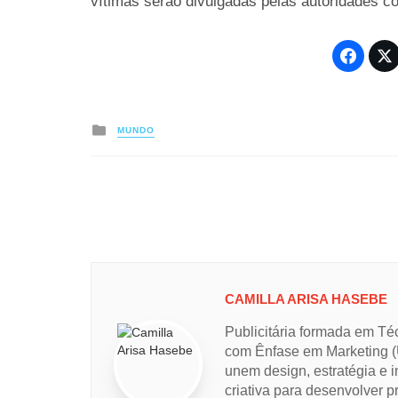
vítimas serão divulgadas pelas autoridades c
Posted
MUNDO
in
CAMILLA ARISA HASEBE
Publicitária formada em Té
com Ênfase em Marketing (
unem design, estratégia e i
criativa para desenvolver pr