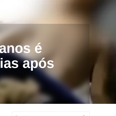
 anos é
ias após