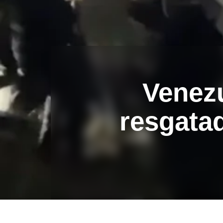
Venezu
resgata