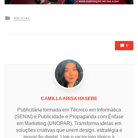
Posted
POLICIAL
in
0
CAMILLA ARISA HASEBE
Publicitária formada em Técnico em Informática
(SENAI) e Publicidade e Propaganda com Ênfase
em Marketing (UNOPAR). Transforma ideias em
soluções criativas que unem design, estratégia e
inovação digital. Une o raciocínio lógico à