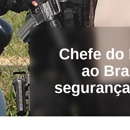
Chefe do
ao Bra
segurança