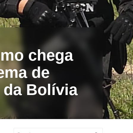
rmo chega
uema de
da Bolívia