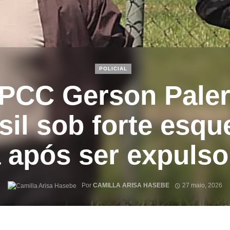
POLICIAL
 PCC Gerson Pale
sil sob forte esq
 após ser expulso 
Por
CAMILLA ARISA HASEBE
27 maio, 2026