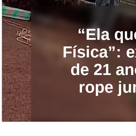
“Ela qu
Física”: 
de 21 an
rope j