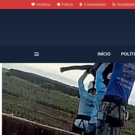
Viralizou
Fofoca
Curiosidades
Atualidade
INÍCIO
POLÍT