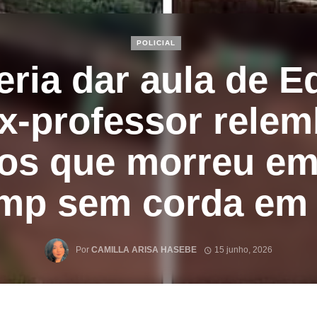
POLICIAL
eria dar aula de 
ex-professor rele
os que morreu em
ump sem corda em 
Por
CAMILLA ARISA HASEBE
15 junho, 2026