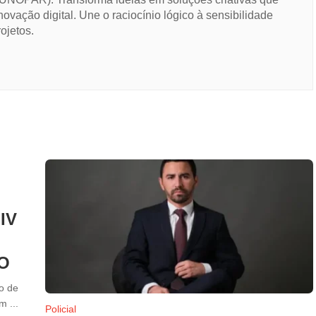
novação digital. Une o raciocínio lógico à sensibilidade
ojetos.
IV
O
o de
 ...
Policial