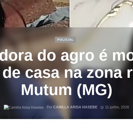
POLICIAL
dora do agro é mo
 de casa na zona r
Mutum (MG)
Por
CAMILLA ARISA HASEBE
11 junho, 2026