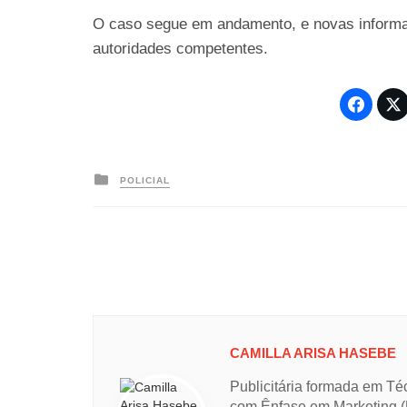
O caso segue em andamento, e novas informa
autoridades competentes.
Posted
POLICIAL
in
CAMILLA ARISA HASEBE
Publicitária formada em Té
com Ênfase em Marketing (