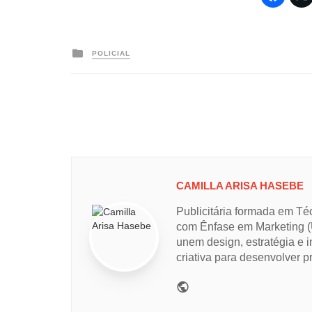
Posted
POLICIAL
in
CAMILLA ARISA HASEBE
Publicitária formada em Té
com Ênfase em Marketing (
unem design, estratégia e i
criativa para desenvolver pr
Website