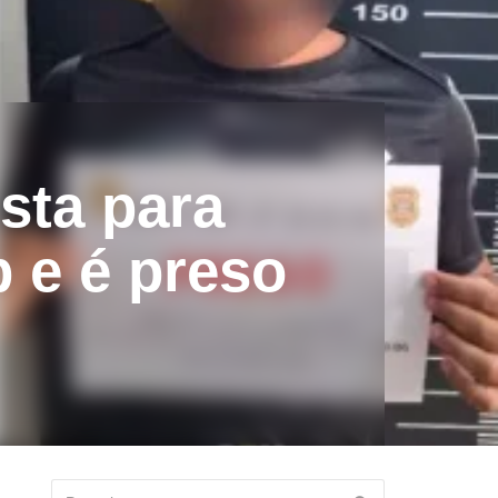
sta para
p e é preso