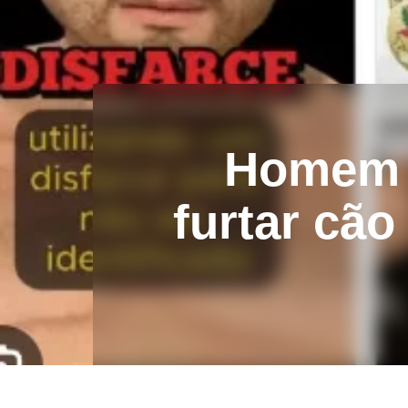
Homem u
furtar cão