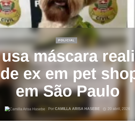
POLICIAL
sa máscara reali
 de ex em pet sho
em São Paulo
Por
CAMILLA ARISA HASEBE
20 abril, 2026