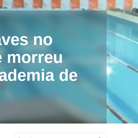
aves no
e morreu
cademia de