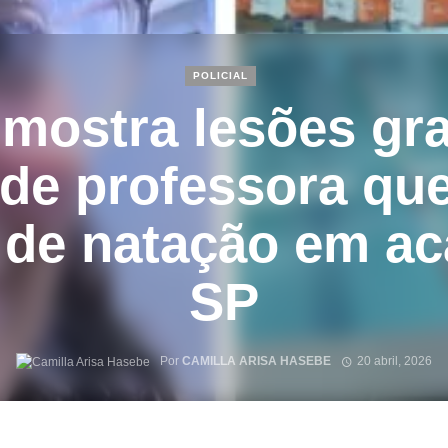
POLICIAL
mostra lesões gr
de professora qu
 de natação em a
SP
Por
CAMILLA ARISA HASEBE
20 abril, 2026