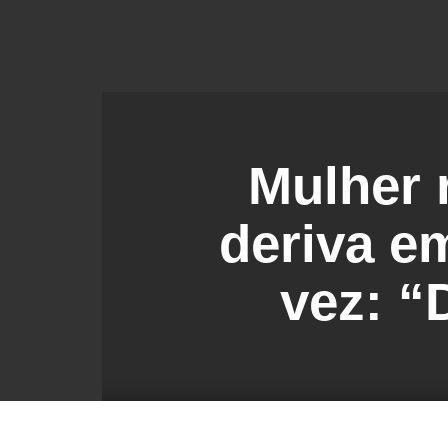
Mulher 
deriva em
vez: “