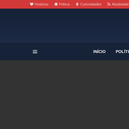
Viralizou
Fofoca
Curiosidades
Atualidade
INÍCIO
POLÍT