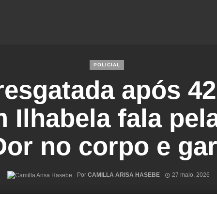
POLICIAL
resgatada após 42
 Ilhabela fala pel
Dor no corpo e ga
Por
CAMILLA ARISA HASEBE
27 maio, 2026