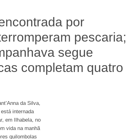
 encontrada por
terromperam pescaria;
mpanhava segue
cas completam quatro
t’Anna da Silva,
 está internada
r, em Ilhabela, no
 com vida na manhã
ores quilombolas