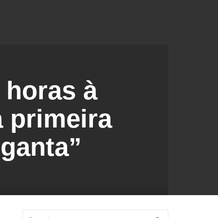
 horas à
a primeira
rganta”