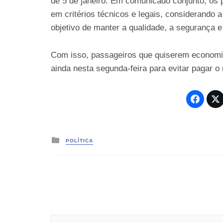
de 5 de janeiro. Em comunicado conjunto, os p
em critérios técnicos e legais, considerando
objetivo de manter a qualidade, a segurança e
Com isso, passageiros que quiserem economiza
ainda nesta segunda-feira para evitar pagar 
Posted
POLÍTICA
in