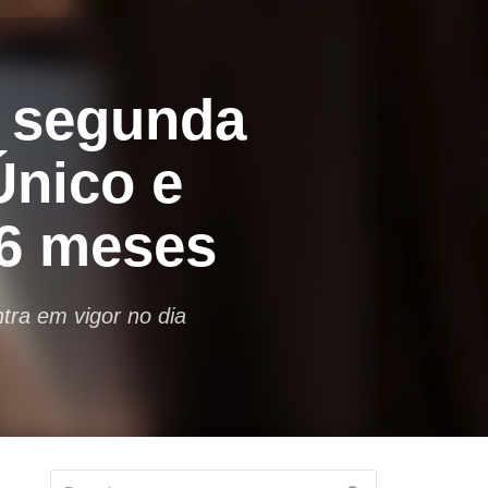
é segunda
Único e
 6 meses
ntra em vigor no dia