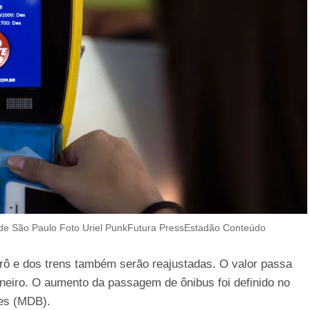
 de São Paulo Foto Uriel PunkFutura PressEstadão Conteúdo
trô e dos trens também serão reajustadas. O valor passa
janeiro. O aumento da passagem de ônibus foi definido no
nes (MDB).