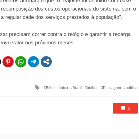
refeitos afirmaram que “o reajuste foi definido com base
 a recomposição dos custos operacionais do sistema, com o
 a regularidade dos serviços prestados à população”.
r precisam correr contra o relógio e garantir a recarga
o novo valor nos próximos meses.
Tagged
Bilhete único
Brasil
ônibus
Passagem
política
with
0